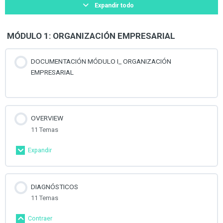
Expandir todo
MÓDULO 1: ORGANIZACIÓN EMPRESARIAL
DOCUMENTACIÓN MÓDULO I_ ORGANIZACIÓN
EMPRESARIAL
OVERVIEW
11 Temas
Expandir
Contenido de la Lección
0% Completado
0/11 pasos
DIAGNÓSTICOS
11 Temas
Overview para Crear una Empresa I
Contraer