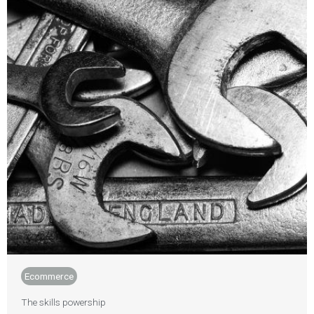
Ecommerce
The skills powership