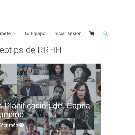
ríbete
Tu Equipo
Iniciar sesión
deotips de RRHH
a Planificación del Capital
umano
Ver más