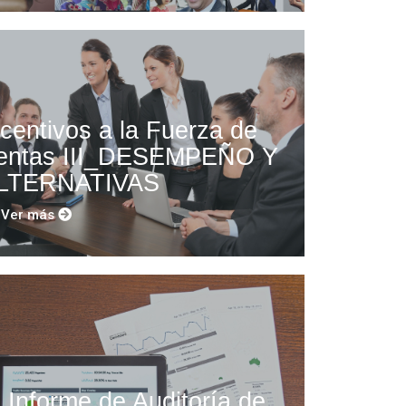
ncentivos a la Fuerza de
entas III_DESEMPEÑO Y
LTERNATIVAS
Ver más
l Informe de Auditoría de