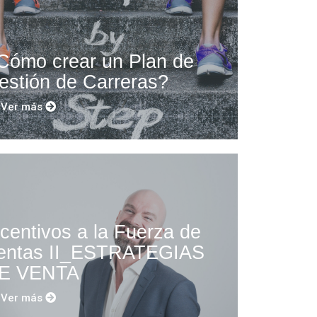
Cómo crear un Plan de
estión de Carreras?
Ver más
ncentivos a la Fuerza de
entas II_ESTRATEGIAS
E VENTA
Ver más