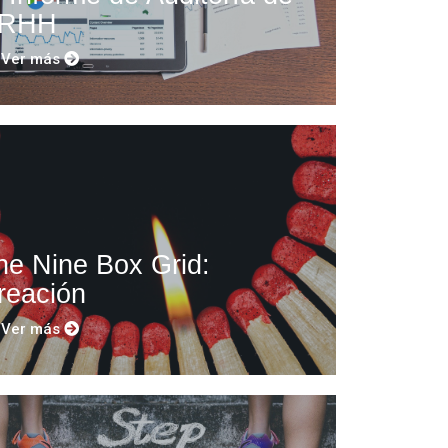
RHH
Ver más
he Nine Box Grid:
reación
Ver más