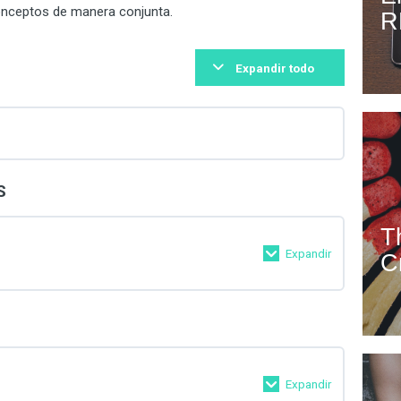
nceptos de manera conjunta.
R
Expandir todo
S
T
Expandir
C
0% Completado
0/5 pasos
Expandir