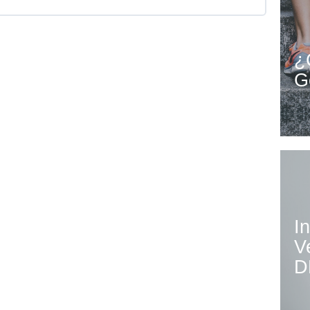
0% Completado
0/6 pasos
¿
G
.0
I
V
D