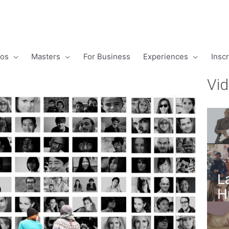
os
Masters
For Business
Experiences
Insc
Vi
L
H