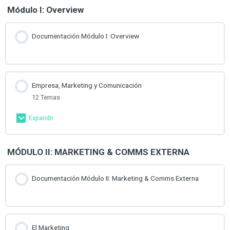
Módulo I: Overview
Documentación Módulo I: Overview
Empresa, Marketing y Comunicación
12 Temas
Expandir
Contenido de la Lección
MÓDULO II: MARKETING & COMMS EXTERNA
0% Completado
0/12 pasos
Overview para Crear una Empresa I
Documentación Módulo II: Marketing & Comms Externa
Overview para Crear una Empresa II
El Marketing