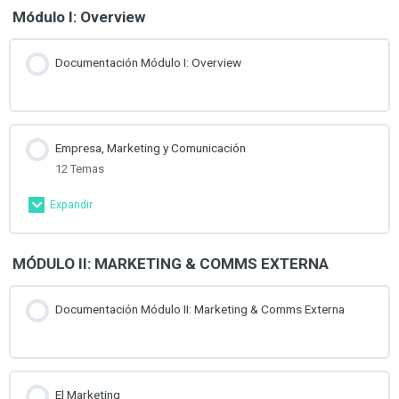
Módulo I: Overview
Documentación Módulo I: Overview
Empresa, Marketing y Comunicación
12 Temas
Expandir
Contenido de la Lección
MÓDULO II: MARKETING & COMMS EXTERNA
0% Completado
0/12 pasos
Overview para Crear una Empresa I
Documentación Módulo II: Marketing & Comms Externa
Overview para Crear una Empresa II
El Marketing