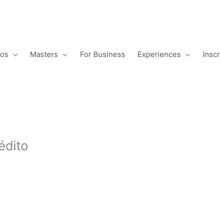
os
Masters
For Business
Experiences
Insc
édito