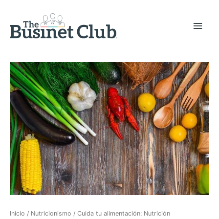
Inicio
/
Nutricionismo
/ Cuida tu alimentación: Nutrición